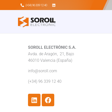
Ir
(+34) 96 339 12 40
al
contenido
SOROLL ELECTRÒNIC S.A.
Avda. de Aragón, 21, Bajo
46010 Valencia (España)
info@soroll.com
(+34) 96 339 12 40
L
F
i
a
n
c