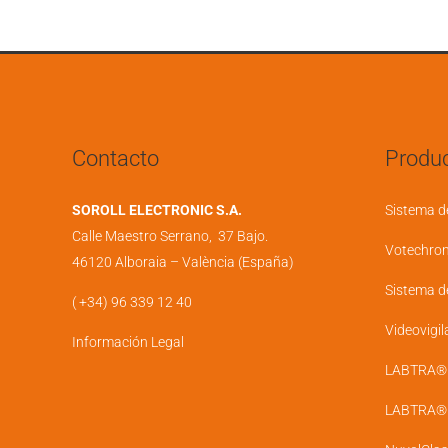
k
e
e
b
d
o
i
o
n
k
Contacto
Produc
SOROLL ELECTRONIC S.A.
Sistema d
Calle Maestro Serrano, 37 Bajo.
Votechro
46120 Alboraia – València (España)
Sistema d
( +34) 96 339 12 40
Videovigil
Información Legal
LABTRA® D
LABTRA® U