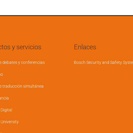
tos y servicios
Enlaces
e debates y conferencias
Bosch Security and Safety Syst
no
e traducción simultánea
ancia
igital
niversity