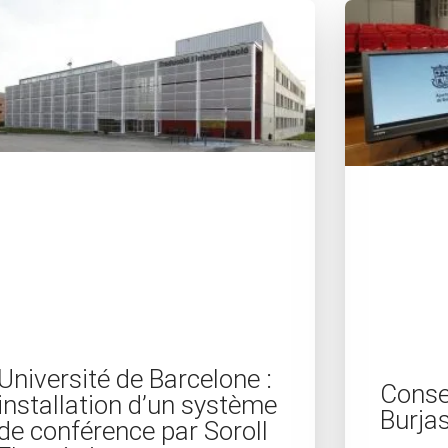
P
P
a
a
g
g
e
e
Université de Barcelone :
Conse
installation d’un système
Burja
de conférence par Soroll