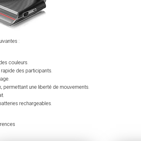
uivantes :
des couleurs.
rapide des participants.
sage.
x, permettant une liberté de mouvements.
t.
batteries rechargeables.
érences