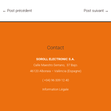
←
Post précédent
Post suivant
→
Contact
SOROLL ELECTRONIC S.A.
Calle Maestro Serrano, 37 Bajo.
46120 Alboraia – València (Espagne)
( +34) 96 339 12 40
Information Légale