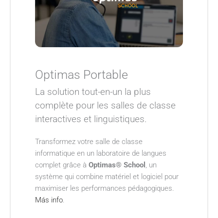
Optimas Portable
La solution tout-en-un la plus
complète pour les salles de classe
interactives et linguistiques.
Transformez votre salle de classe
informatique en un laboratoire de langues
complet grâce à
Optimas® School
, un
système qui combine matériel et logiciel pour
maximiser les performances pédagogiques.
Más info
.