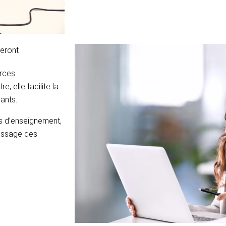
ieront
urces
 elle facilite la
iants.
us d’enseignement,
tissage des