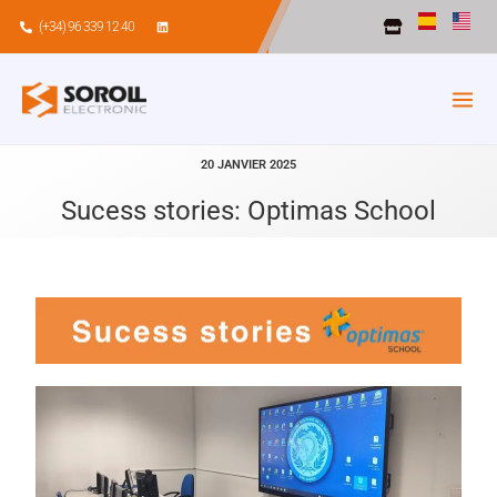
Aller
(+34) 96 339 12 40
au
contenu
20 JANVIER 2025
Sucess stories: Optimas School