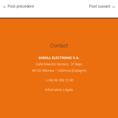
←
Post précédent
Post suivant
→
Contact
SOROLL ELECTRONIC S.A.
Calle Maestro Serrano, 37 Bajo.
46120 Alboraia – València (Espagne)
( +34) 96 339 12 40
Information Légale