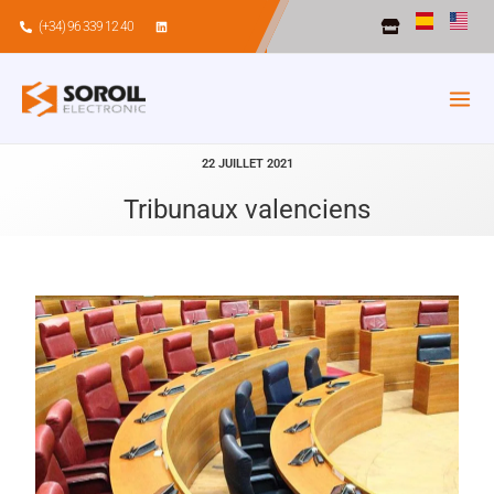
Aller
(+34) 96 339 12 40
au
contenu
22 JUILLET 2021
Tribunaux valenciens