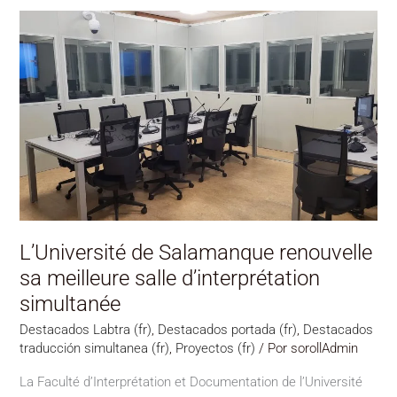
L’Université
de
Salamanque
renouvelle
sa
meilleure
salle
d’interprétation
simultanée
L’Université de Salamanque renouvelle
sa meilleure salle d’interprétation
simultanée
Destacados Labtra (fr)
,
Destacados portada (fr)
,
Destacados
traducción simultanea (fr)
,
Proyectos (fr)
/ Por
sorollAdmin
La Faculté d’Interprétation et Documentation de l’Université