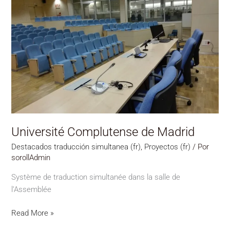
Université
Complutense
de
Madrid
Université Complutense de Madrid
Destacados traducción simultanea (fr)
,
Proyectos (fr)
/ Por
sorollAdmin
Système de traduction simultanée dans la salle de
l’Assemblée
Read More »