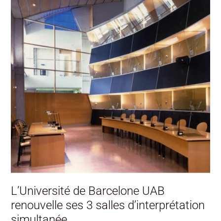
Barcelone
UAB
renouvelle
ses
3
salles
d’interprétation
simultanée
L’Université de Barcelone UAB
renouvelle ses 3 salles d’interprétation
simultanée