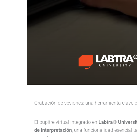
Grabación de sesiones: una herramienta clave p
El pupitre virtual integrado en
Labtra® Universi
de interpretación
, una funcionalidad esencial 