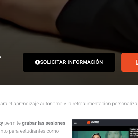
SOLICITAR INFORMACIÓN
ara el aprendizaje autónomo y la retroalimentación personaliz
ty
permite
grabar las sesiones
tanto para estudiantes como