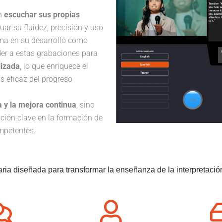
en
escuchar sus propias
luar su fluidez, precisión y uso
oma en su desarrollo como
er a estas grabaciones para
lizada
, lo que enriquece el
 eficaz del progreso
ca y la mejora continua
, sino
ción clave en la formación de
ompetentes.
ria diseñada para transformar la enseñanza de la interpretació