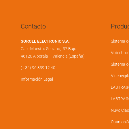
Contacto
Produc
SOROLL ELECTRONIC S.A.
Sistema d
Calle Maestro Serrano, 37 Bajo.
Votechro
46120 Alboraia – València (España)
Sistema d
( +34) 96 339 12 40
Videovigil
Información Legal
LABTRA® D
LABTRA® U
NuvolClas
Optimas®