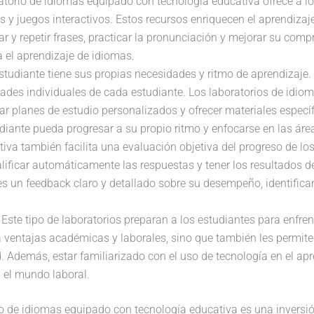
ratorio de idiomas equipado con tecnología educativa ofrece a 
 y juegos interactivos. Estos recursos enriquecen el aprendizaj
r y repetir frases, practicar la pronunciación y mejorar su com
a el aprendizaje de idiomas.
studiante tiene sus propias necesidades y ritmo de aprendizaje.
dades individuales de cada estudiante. Los laboratorios de idi
ar planes de estudio personalizados y ofrecer materiales espec
diante pueda progresar a su propio ritmo y enfocarse en las áre
tiva también facilita una evaluación objetiva del progreso de lo
lificar automáticamente las respuestas y tener los resultados d
tes un feedback claro y detallado sobre su desempeño, identifi
: Este tipo de laboratorios preparan a los estudiantes para enfr
 ventajas académicas y laborales, sino que también les permite 
. Además, estar familiarizado con el uso de tecnología en el apr
el mundo laboral.
io de idiomas equipado con tecnología educativa es una inversión