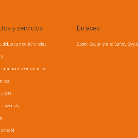
tos y servicios
Enlaces
e debates y conferencias
Bosch Security and Safety Syst
no
e traducción simultánea
ancia
igital
niversity
s
 School