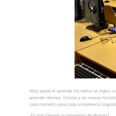
Atrás quedó el aprender los verbos en inglés co
aprender idiomas. Gracias a las nuevas tecnol
cada momento para cada competencia lingüíst
¿En qué consiste un laboratorio de idiomas?