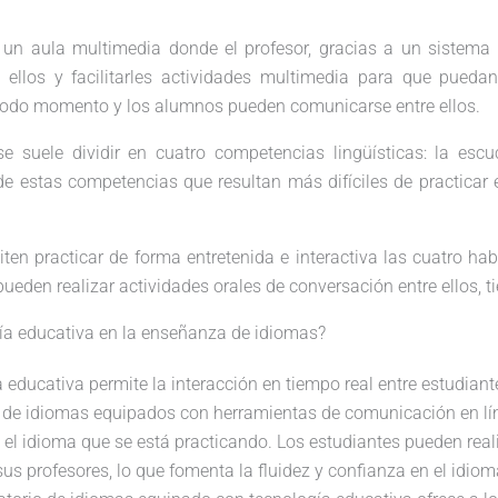
 un aula multimedia donde el profesor, gracias a un sistema 
ellos y facilitarles actividades multimedia para que pueda
en todo momento y los alumnos pueden comunicarse entre ellos.
e suele dividir en cuatro competencias lingüísticas: la escuch
e estas competencias que resultan más difíciles de practicar
en practicar de forma entretenida e interactiva las cuatro habil
eden realizar actividades orales de conversación entre ellos, t
gía educativa en la enseñanza de idiomas?
a educativa permite la interacción en tiempo real entre estudian
s de idiomas equipados con herramientas de comunicación en líne
n el idioma que se está practicando. Los estudiantes pueden reali
us profesores, lo que fomenta la fluidez y confianza en el idio