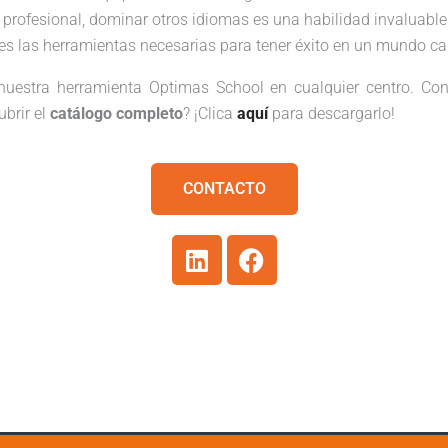
profesional, dominar otros idiomas es una habilidad invaluable. 
ntes las herramientas necesarias para tener éxito en un mundo 
nuestra herramienta Optimas School en cualquier centro. Con
ubrir el
catálogo completo
? ¡Clica
aquí
para descargarlo!
CONTACTO
L
F
i
a
n
c
k
e
e
b
d
o
i
o
n
k