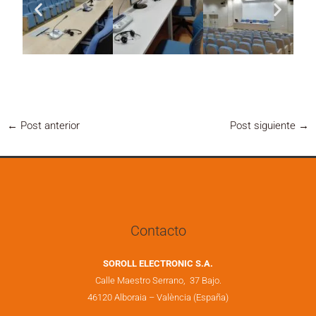
←
Post anterior
Post siguiente
→
Contacto
SOROLL ELECTRONIC S.A.
Calle Maestro Serrano, 37 Bajo.
46120 Alboraia – València (España)