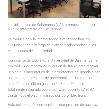
La Universidad de Salamanca (USAL) renueva su mejor
aula de Interpretación Simultánea
La traducción y la interpretación simultánea han ido
evolucionando a lo largo del tiempo y adaptándose a las
necesidades de la sociedad.
Consciente de todo ello, la Universidad de Salamanca ha
realizado una importante inversión de futuro para renovar
uno de sus laboratorios de interpretación, equipándolo con
un sistema profesional de conferencias e interpretación
simultánea de última generación Bosch Dicentis
totalmente integrado con el software docente LABTRA
Digital, todo ello suministrado por Soroll Electronic.
Esta colaboración demuestra el compromiso de nuestra