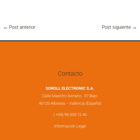
←
Post anterior
Post siguiente
→
Contacto
SOROLL ELECTRONIC S.A.
Calle Maestro Serrano, 37 Bajo.
46120 Alboraia – València (España)
( +34) 96 339 12 40
Información Legal