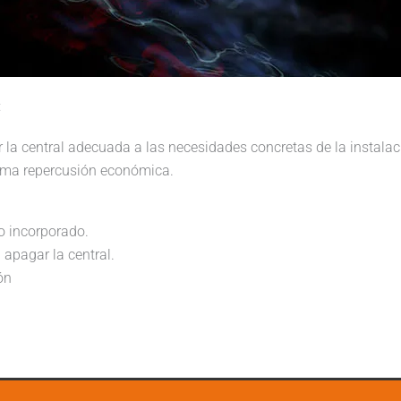
:
r la central adecuada a las necesidades concretas de la instala
ima repercusión económica.
o incorporado.
 apagar la central.
ón