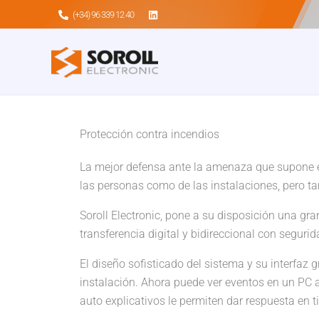
Ir
(+34) 96 339 12 40
al
contenido
Protección contra incendios
La mejor defensa ante la amenaza que supone el
las personas como de las instalaciones, pero ta
Soroll Electronic, pone a su disposición una gr
transferencia digital y bidireccional con seguri
El diseño sofisticado del sistema y su interfaz 
instalación. Ahora puede ver eventos en un PC a 
auto explicativos le permiten dar respuesta en t