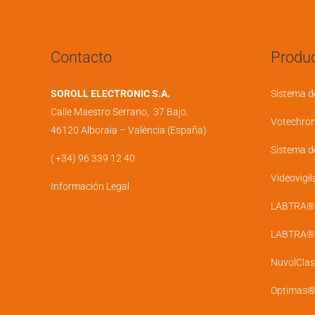
Contacto
Produc
SOROLL ELECTRONIC S.A.
Sistema d
Calle Maestro Serrano, 37 Bajo.
Votechro
46120 Alboraia – València (España)
Sistema d
( +34) 96 339 12 40
Videovigil
Información Legal
LABTRA® D
LABTRA® U
NuvolClas
Optimas®