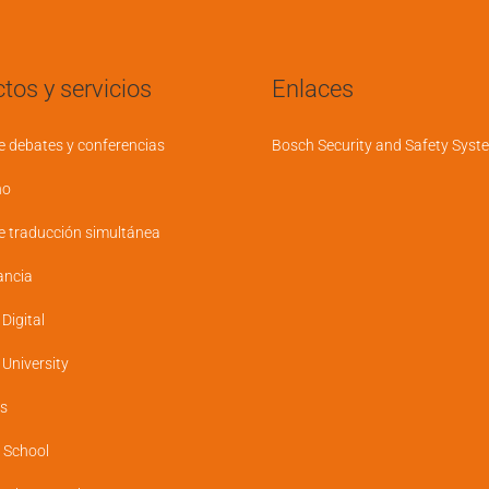
tos y servicios
Enlaces
e debates y conferencias
Bosch Security and Safety Syst
no
e traducción simultánea
ancia
igital
niversity
s
 School