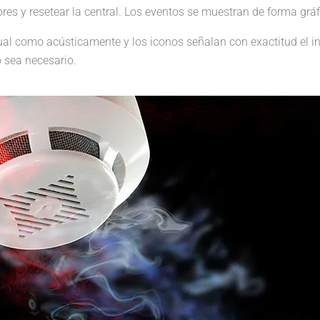
es y resetear la central. Los eventos se muestran de forma gráf
isual como acústicamente y los iconos señalan con exactitud el in
o sea necesario.