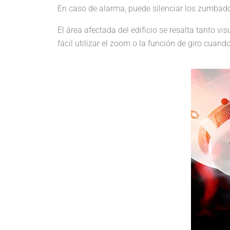
En caso de alarma, puede silenciar los zumbador
El área afectada del edificio se resalta tanto v
fácil utilizar el zoom o la función de giro cuand